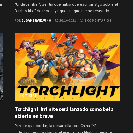
am
"Undecember", sentía que había que escribir algo sobre el
"diablo-like" de moda, ya que aunque me he resistido...
POR
ELGAMERVIEJUNO
26/10/2022
1 COMENTARIOS
NOTICIAS
Torchlight: Infinite será lanzado como beta
abierta en breve
Parece que por fin, la desarrolladora China "XD
Entertainment" va lanzar el nuevo "Torchlight: Infinite" el