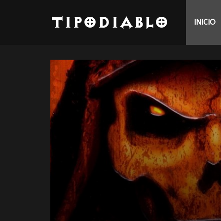
TipoDiablo
INICIO