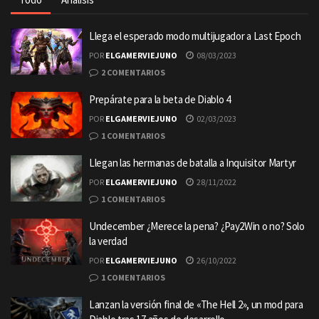
Llega el esperado modo multijugador a Last Epoch
POR
ELGAMERVIEJUNO
08/03/2023
2 COMENTARIOS
Prepárate para la beta de Diablo 4
POR
ELGAMERVIEJUNO
02/03/2023
1 COMENTARIOS
Llegan las hermanas de batalla a Inquisitor Martyr
POR
ELGAMERVIEJUNO
28/11/2022
1 COMENTARIOS
Undecember ¿Merece la pena? ¿Pay2Win o no? Solo
la verdad
POR
ELGAMERVIEJUNO
26/10/2022
1 COMENTARIOS
Lanzan la versión final de «The Hell 2», un mod para