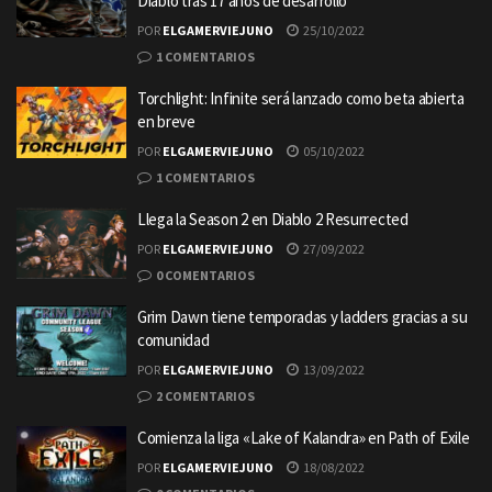
Diablo tras 17 años de desarrollo
POR
ELGAMERVIEJUNO
25/10/2022
1 COMENTARIOS
Torchlight: Infinite será lanzado como beta abierta
en breve
POR
ELGAMERVIEJUNO
05/10/2022
1 COMENTARIOS
Llega la Season 2 en Diablo 2 Resurrected
POR
ELGAMERVIEJUNO
27/09/2022
0 COMENTARIOS
Grim Dawn tiene temporadas y ladders gracias a su
comunidad
POR
ELGAMERVIEJUNO
13/09/2022
2 COMENTARIOS
Comienza la liga «Lake of Kalandra» en Path of Exile
POR
ELGAMERVIEJUNO
18/08/2022