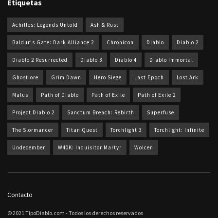
Etiquetas
Achilles: Legends Untold
Ash & Rust
Baldur's Gate: Dark Alliance 2
Chronicon
Diablo
Diablo 2
Diablo 2 Resurrected
Diablo 3
Diablo 4
Diablo Immortal
Ghostlore
Grim Dawn
Hero Siege
Last Epoch
Lost Ark
Malus
Path of Diablo
Path of Exile
Path of Exile 2
Project Diablo 2
Sanctum Breach: Rebirth
Superfuse
The Slormancer
Titan Quest
Torchlight 3
Torchlight: Infinite
Undecember
W40K: Inquisitor Martyr
Wolcen
Contacto
© 2021 TipoDiablo.com - Todos los derechos reservados