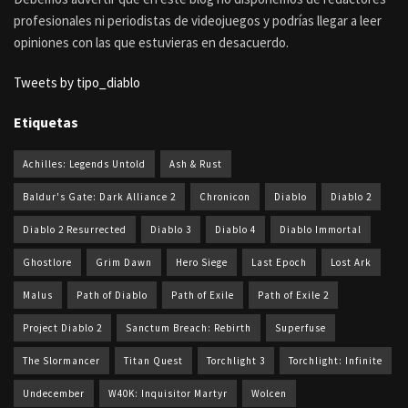
profesionales ni periodistas de videojuegos y podrías llegar a leer
opiniones con las que estuvieras en desacuerdo.
Tweets by tipo_diablo
Etiquetas
Achilles: Legends Untold
Ash & Rust
Baldur's Gate: Dark Alliance 2
Chronicon
Diablo
Diablo 2
Diablo 2 Resurrected
Diablo 3
Diablo 4
Diablo Immortal
Ghostlore
Grim Dawn
Hero Siege
Last Epoch
Lost Ark
Malus
Path of Diablo
Path of Exile
Path of Exile 2
Project Diablo 2
Sanctum Breach: Rebirth
Superfuse
The Slormancer
Titan Quest
Torchlight 3
Torchlight: Infinite
Undecember
W40K: Inquisitor Martyr
Wolcen