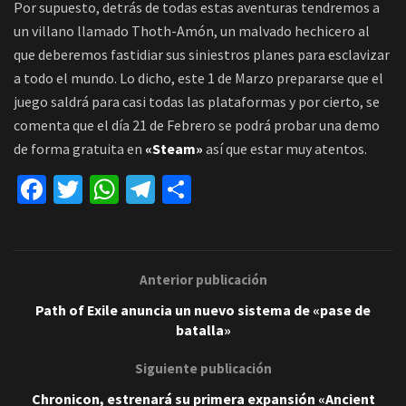
Por supuesto, detrás de todas estas aventuras tendremos a
un villano llamado Thoth-Amón, un malvado hechicero al
que deberemos fastidiar sus siniestros planes para esclavizar
a todo el mundo. Lo dicho, este 1 de Marzo prepararse que el
juego saldrá para casi todas las plataformas y por cierto, se
comenta que el día 21 de Febrero se podrá probar una demo
de forma gratuita en
«Steam»
así que estar muy atentos.
Fa
T
W
Te
C
ce
wi
h
le
o
b
tt
at
gr
m
o
er
sA
a
p
Anterior publicación
o
p
m
ar
Path of Exile anuncia un nuevo sistema de «pase de
k
p
tir
batalla»
Siguiente publicación
Chronicon, estrenará su primera expansión «Ancient