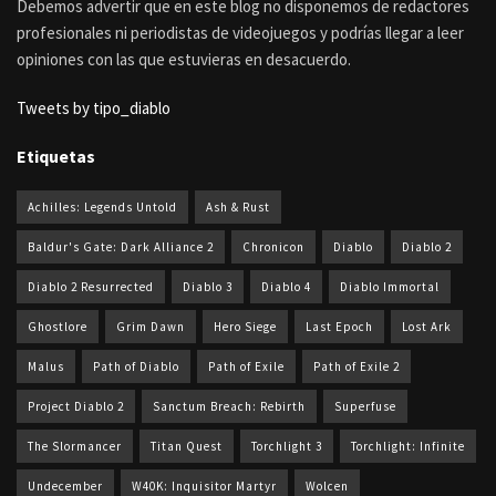
Debemos advertir que en este blog no disponemos de redactores
profesionales ni periodistas de videojuegos y podrías llegar a leer
opiniones con las que estuvieras en desacuerdo.
Tweets by tipo_diablo
Etiquetas
Achilles: Legends Untold
Ash & Rust
Baldur's Gate: Dark Alliance 2
Chronicon
Diablo
Diablo 2
Diablo 2 Resurrected
Diablo 3
Diablo 4
Diablo Immortal
Ghostlore
Grim Dawn
Hero Siege
Last Epoch
Lost Ark
Malus
Path of Diablo
Path of Exile
Path of Exile 2
Project Diablo 2
Sanctum Breach: Rebirth
Superfuse
The Slormancer
Titan Quest
Torchlight 3
Torchlight: Infinite
Undecember
W40K: Inquisitor Martyr
Wolcen