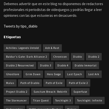
Debemos advertir que en este blog no disponemos de redactores
profesionales ni periodistas de videojuegos y podrías llegar a leer
opiniones con las que estuvieras en desacuerdo.
Tweets by tipo_diablo
Etiquetas
Achilles: Legends Untold
Ash & Rust
Baldur's Gate: Dark Alliance 2
Chronicon
Diablo
Diablo 2
Diablo 2 Resurrected
Diablo 3
Diablo 4
Diablo Immortal
Ghostlore
Grim Dawn
Hero Siege
Last Epoch
Lost Ark
Malus
Path of Diablo
Path of Exile
Path of Exile 2
Project Diablo 2
Sanctum Breach: Rebirth
Superfuse
The Slormancer
Titan Quest
Torchlight 3
Torchlight: Infinite