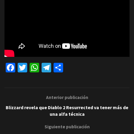
Fa
T
W
Te
C
ce
wi
h
le
o
b
tt
at
gr
m
o
er
sA
a
p
Anterior publicación
o
p
m
ar
Blizzard revela que Diablo 2 Resurrected va tener más de
k
p
tir
una alfa técnica
Siguiente publicación